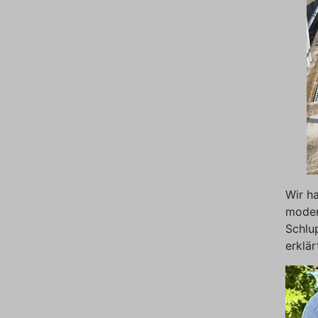
Wir ha
moder
Schlu
erklä