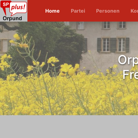
Home
Partei
Personen
Ko
Orp
Fr