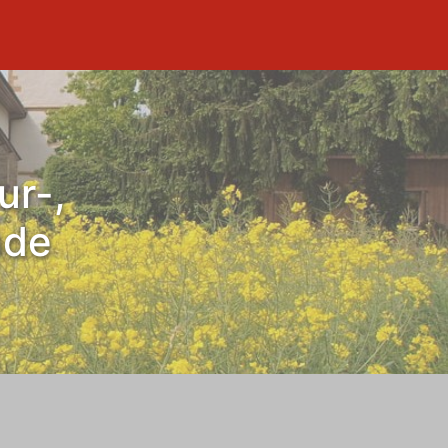
ur-,
nde