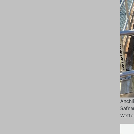
Anchl
Safne
Wetter