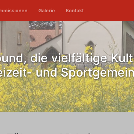
mmissionen
Galerie
Kontakt
und, die vielfältige Kult
eizeit- und Sportgemei