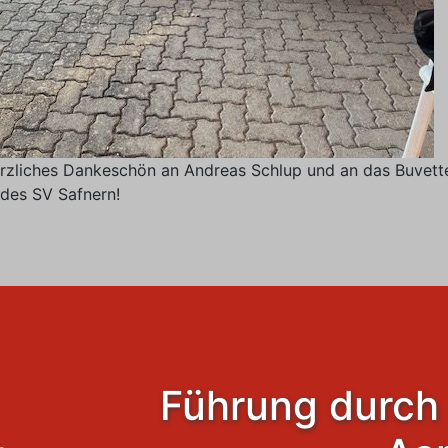
erzliches Dankeschön an Andreas Schlup und an das Buvett
des SV Safnern!
Führung durch 