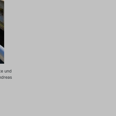
te und
ndreas